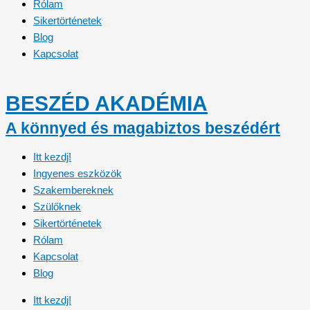
Rólam
Sikertörténetek
Blog
Kapcsolat
BESZÉD AKADÉMIA
A könnyed és magabiztos beszédért​
Itt kezdj!
Ingyenes eszközök
Szakembereknek
Szülőknek
Sikertörténetek
Rólam
Kapcsolat
Blog
Itt kezdj!