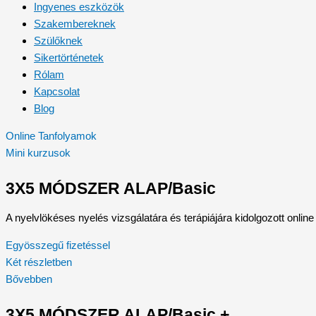
Ingyenes eszközök
Szakembereknek
Szülőknek
Sikertörténetek
Rólam
Kapcsolat
Blog
Online Tanfolyamok
Mini kurzusok
3X5 MÓDSZER ALAP/Basic
A nyelvlökéses nyelés vizsgálatára és terápiájára kidolgozott onlin
Egyösszegű fizetéssel
Két részletben
Bővebben
3X5 MÓDSZER ALAP/Basic +